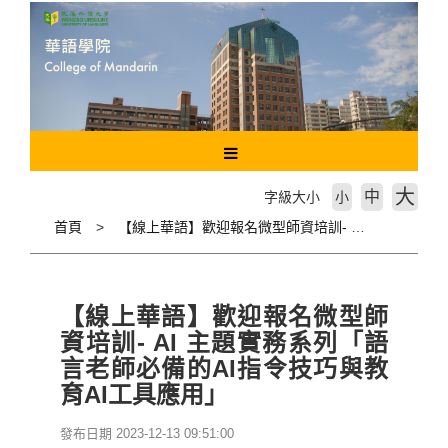
跳
到
主
要
內
容
區
塊
大
中
字級大小
小
首頁
【線上華語】歡迎報名微型師資培訓- AI 主題實務系列「語言老師必備的AI指令技巧與教育AI工具應用」
【線上華語】歡迎報名微型師
資培訓- AI 主題實務系列「語
言老師必備的AI指令技巧與教
育AI工具應用」
發布日期 2023-12-13 09:51:00