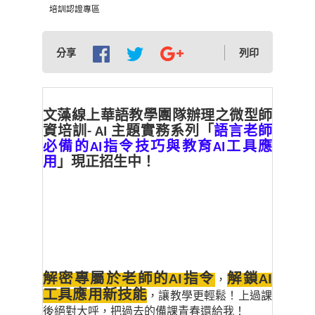
培訓認證專區
分享
列印
文藻線上華語教學團隊辦理之微型師
資培訓- AI 主題實務系列「
語言老師
必備的AI指令技巧與教育AI工具應
用
」現正招生中！
解密專屬於老師的AI指令
解鎖AI
，
工具應用新技能
，讓教學更輕鬆！上過課
後絕對大呼，把過去的備課青春還給我！