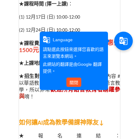
★
課程時間 (擇一上課)
：
(1) 12
月17日 (日) 10:00-12:00
(2) 12
月24日 (日) 10:00-12:00
g_translate
g_translate
Language
特惠價
★
課程費用
：原價1800元，新課推出
請點選此按鈕來選擇您喜歡的語
1500元！
言來瀏覽本網站。
★
上課地點
：線上教室( Google Meet)
此網站的翻譯是由
Google 翻譯
提供。
★
招生對象
：有興趣者皆可報名；分享內容 #
關閉
以華語教學為例，但AI工具適用於各種語言教
歡迎所有語言教育者踴躍參
學，所以非常
與
唷！
如何讓AI成為教學備課神隊友↓
★報名連結：